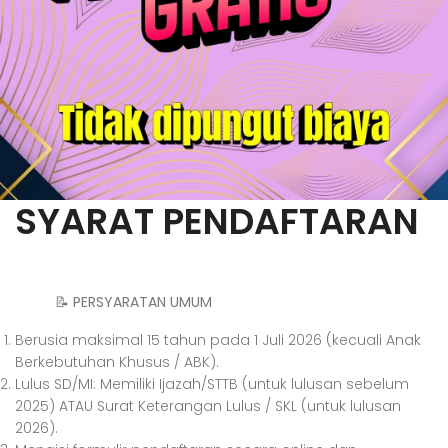
SYARAT PENDAFTARAN
📝 PERSYARATAN UMUM
Berusia maksimal 15 tahun pada 1 Juli 2026 (kecuali Anak
Berkebutuhan Khusus / ABK).
Lulus SD/MI: Memiliki Ijazah/STTB (untuk lulusan sebelum
2025) ATAU Surat Keterangan Lulus / SKL (untuk lulusan
2026).