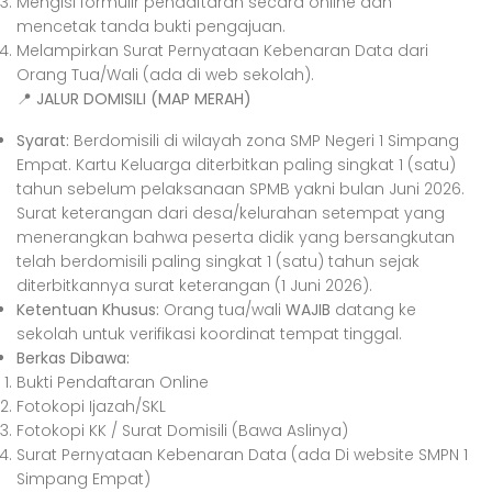
Mengisi formulir pendaftaran secara online dan
mencetak tanda bukti pengajuan.
Melampirkan Surat Pernyataan Kebenaran Data dari
Orang Tua/Wali (ada di web sekolah).
📍 JALUR DOMISILI (MAP MERAH)
Syarat:
Berdomisili di wilayah zona SMP Negeri 1 Simpang
Empat. Kartu Keluarga diterbitkan paling singkat 1 (satu)
tahun sebelum pelaksanaan SPMB yakni bulan Juni 2026.
Surat keterangan dari desa/kelurahan setempat yang
menerangkan bahwa peserta didik yang bersangkutan
telah berdomisili paling singkat 1 (satu) tahun sejak
diterbitkannya surat keterangan (1 Juni 2026).
Ketentuan Khusus:
Orang tua/wali
WAJIB
datang ke
sekolah untuk verifikasi koordinat tempat tinggal.
Berkas Dibawa:
Bukti Pendaftaran Online
Fotokopi Ijazah/SKL
Fotokopi KK / Surat Domisili (Bawa Aslinya)
Surat Pernyataan Kebenaran Data (ada Di website SMPN 1
Simpang Empat)