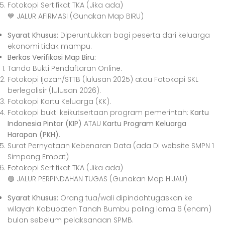
Fotokopi Sertifikat TKA (Jika ada)
💙 JALUR AFIRMASI (Gunakan Map BIRU)
Syarat Khusus:
Diperuntukkan bagi peserta dari keluarga
ekonomi tidak mampu.
Berkas Verifikasi Map Biru:
Tanda Bukti Pendaftaran Online.
Fotokopi Ijazah/STTB (lulusan 2025) atau Fotokopi SKL
berlegalisir (lulusan 2026).
Fotokopi Kartu Keluarga (KK).
Fotokopi bukti keikutsertaan program pemerintah:
Kartu
Indonesia Pintar (KIP)
ATAU
Kartu Program Keluarga
Harapan (PKH)
.
Surat Pernyataan Kebenaran Data (ada Di website SMPN 1
Simpang Empat)
Fotokopi Sertifikat TKA (Jika ada)
🟢 JALUR PERPINDAHAN TUGAS (Gunakan Map HIJAU)
Syarat Khusus:
Orang tua/wali dipindahtugaskan ke
wilayah Kabupaten Tanah Bumbu paling lama 6 (enam)
bulan sebelum pelaksanaan SPMB.